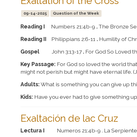
Exaltation of the Cross
09-14-2025
Question of the Week
Reading I
Numbers 21:4b-9
.
The Bronze Se
Reading II
Philippians 2:6-11
.
Humility of Chr
Gospel
John 3:13-17
.
For God So Loved t
Key Passage:
For God so loved the world that
might not perish but might have eternal life. (
Adults:
What is something you can give up th
Kids:
Have you ever had to give something up (
Exaltación de lac Cruz
Lectura I
Numeros 21:4b-9 . La Serpiente