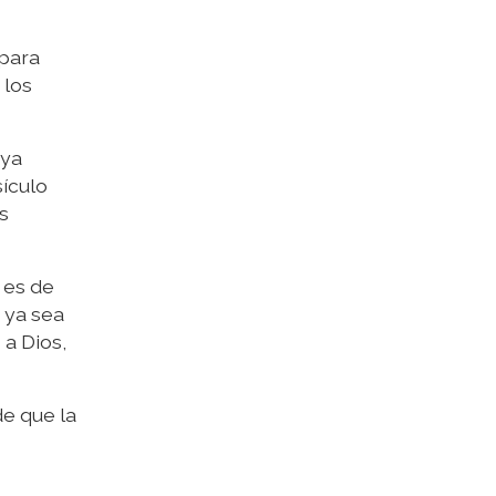
 para
 los
uya
sículo
es
 es de
 ya sea
 a Dios,
e que la