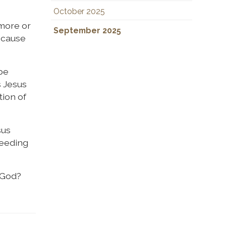
October 2025
 more or
September 2025
because
 be
s Jesus
tion of
sus
feeding
 God?