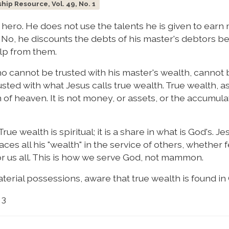
ip Resource, Vol. 49, No. 1
 hero. He does not use the talents he is given to earn
ts. No, he discounts the debts of his master's debtors 
elp from them.
o cannot be trusted with his master's wealth, cannot
sted with what Jesus calls true wealth. True wealth, a
om of heaven. It is not money, or assets, or the accumula
True wealth is spiritual; it is a share in what is God's. Je
ces all his "wealth" in the service of others, whether 
for us all. This is how we serve God, not mammon.
erial possessions, aware that true wealth is found in
 3