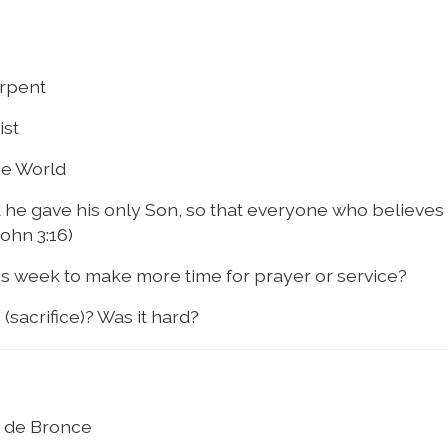
rpent
ist
he World
 he gave his only Son, so that everyone who believes 
John 3:16)
is week to make more time for prayer or service?
sacrifice)? Was it hard?
 de Bronce