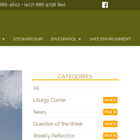
886-4602 • (407) 886-9758 (fax)
E
STEWARDSHIP
EN ESPAÑOL
SAFE ENVIRONMENT
CATEGORIES
All
Liturgy Corner
RSS
News
RSS
Question of the Week
RSS
Weekly Reflection
RSS