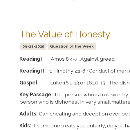
The Value of Honesty
09-21-2025
Question of the Week
Reading I
Amos 8:4-7
.
Against greed
Reading II
1 Timothy 2:1-8
·
Conduct of men
Gospel
Luke 16:1-13 or 16:10-13
.
The dish
Key Passage:
The person who is trustworthy in
person who is dishonest in very small matters 
Adults:
Can cheating and deception ever be j
Kids:
If someone treats you unfairly, do you h