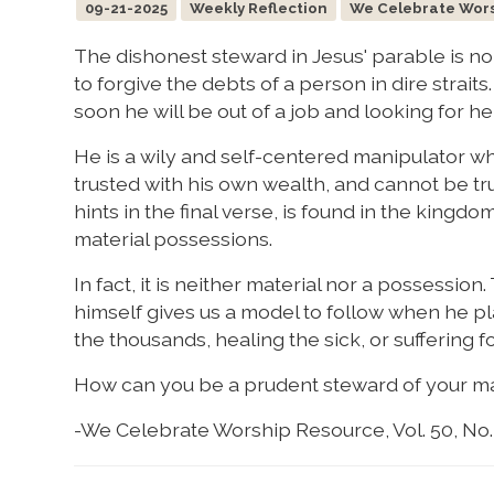
09-21-2025
Weekly Reflection
We Celebrate Worsh
The dishonest steward in Jesus' parable is no
to forgive the debts of a person in dire strai
soon he will be out of a job and looking for h
He is a wily and self-centered manipulator wh
trusted with his own wealth, and cannot be tru
hints in the final verse, is found in the kingd
material possessions.
In fact, it is neither material nor a possession. 
himself gives us a model to follow when he pla
the thousands, healing the sick, or suffering 
How can you be a prudent steward of your mat
-We Celebrate Worship Resource, Vol. 50, No.