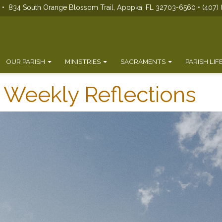
s • 834 South Orange Blossom Trail, Apopka, FL 32703-6560 • (407) 
OUR PARISH
MINISTRIES
SACRAMENTS
PARISH LIF
si Weekly Reflections