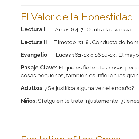
El Valor de la Honestidad
Lectura I
Amós 8:4-7 . Contra la avaricia
Lectura II
Timoteo 2:1-8 . Conducta de hom
Evangelio
Lucas 16:1-13 o 16:10-13 . El ma
Pasaje Clave:
El que es fiel en las cosas peque
cosas pequeñas, también es infiel en las gran
Adultos:
¿Se justifica alguna vez el engaño?
Niños:
Si alguien te trata injustamente, ¿tien